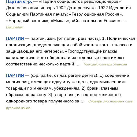
Партия с.-р.
— «Партия социалистов революционеров»
Дата основания: январь 1902 Дата роспуска: 1922 Идеология:
Социализм Партийная печать: «Революционная Россия»,
«Народный вестник», «Мысль», «Сознательная Россия» …
Википедия
ПАРТИЯ
— партии, жен. [от латин. pars часть]. 1. Политическая
организация, представляющая собой часть какого–н. класса и
защищающая его интересы. «Господствующие классы
капиталистического общества и их отдельные слои имеют
соответственно несколько партий …
Толковый словарь Ушакова
ПАРТИЯ
— (фр. partie, от лат. partire делить). 1) соединение
многих лиц, имеющих одну и ту же цель; одномышленники
товарищи по мнениям, убеждениям. 2) браки, главным
образом по расчету. 3) в торговле, известное количество
однородного товара полученного за …
Словарь иностранных слов
русского языка