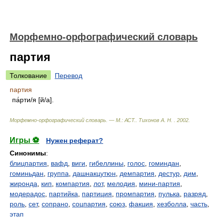
Морфемно-орфографический словарь
партия
Толкование
Перевод
партия
па́рти/я [й/а].
Морфемно-орфографический словарь. — М.: АСТ.
.
Тихонов А. Н.
.
2002
.
Игры ⚽
Нужен реферат?
Синонимы
:
блицпартия
,
вафд
,
виги
,
гибеллины
,
голос
,
гоминдан
,
гоминьдан
,
группа
,
дашнакцутюн
,
демпартия
,
дестур
,
дим
,
жиронда
,
кип
,
компартия
,
лот
,
мелодия
,
мини-партия
,
модерадос
,
партийка
,
партиция
,
промпартия
,
пулька
,
разряд
,
роль
,
сет
,
сопрано
,
соцпартия
,
союз
,
факция
,
хезболла
,
часть
,
этап